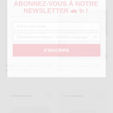
ABONNEZ
-VOUS À NOTRE
NEWSLETTER 🚗 ✨ !
SUR COMMANDE
SUR COMMANDE
S'INSCRIRE
Gervasoni - Canapé Ghost
Gervasoni - Canapé Loll
n°12 - Lin Blanc
n°10
3.346 €
2.719 €
SUR COMMANDE
SUR COMMANDE