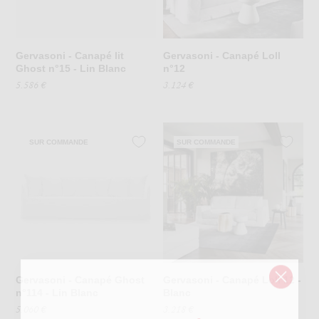
Gervasoni - Canapé lit
Gervasoni - Canapé Loll
Ghost n°15 - Lin Blanc
n°12
5.586 €
3.124 €
SUR COMMANDE
SUR COMMANDE
Gervasoni - Canapé Ghost
Gervasoni - Canapé Loll 12 -
n°114 - Lin Blanc
Blanc
5.060 €
3.218 €