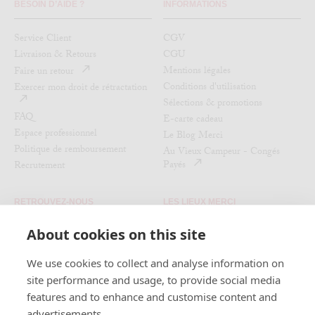
BESOIN D’AIDE ?
INFORMATIONS
Service Client
CGV
Livraison & Retours
CGU
Mentions légales
Faire un retour
Conditions d'utilisation
Exercer mon droit de rétractation
Sélections & promotions
FAQ
E-carte cadeau
Espace professionnel
Le Blog Merci
Politique de remboursement
Au Vieux Campeur - Congés
Payés
Recrutement
RETROUVEZ-NOUS
LES LIEUX MERCI
About cookies on this site
Nos magasins
Instagram
L'Expo du moment
Facebook
We use cookies to collect and analyse information on
La Civette
Pinterest
site performance and usage, to provide social media
Le Pied-à-Terre
features and to enhance and customise content and
Le Used Book Café
advertisements.