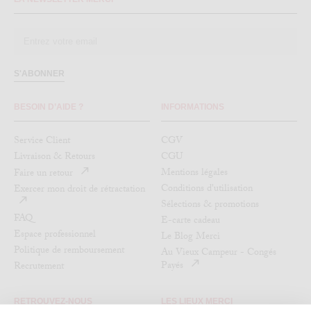
S'ABONNER
BESOIN D’AIDE ?
INFORMATIONS
Service Client
CGV
Livraison & Retours
CGU
Mentions légales
Faire un retour
Conditions d'utilisation
Exercer mon droit de rétractation
Sélections & promotions
FAQ
E-carte cadeau
Espace professionnel
Le Blog Merci
Politique de remboursement
Au Vieux Campeur - Congés
Payés
Recrutement
RETROUVEZ-NOUS
LES LIEUX MERCI