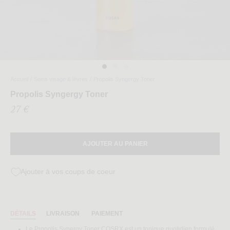
Accueil
/
Soins visage & lèvres
/
Propolis Syngergy Toner
Propolis Syngergy Toner
27 €
AJOUTER AU PANIER
Ajouter à vos coups de coeur
DÉTAILS
LIVRAISON
PAIEMENT
Le Propolis Synergy Toner COSRX est un tonique quotidien formulé