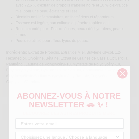
avec 72,6 % d'extrait de propolis d'abeille noire et 10 % d'extrait de
miel pour une peau éclatante et lisse
Bienfaits anti-inflammatoires, antibactériens et réparateurs.
Essence est légère, non collante et pénètre rapidement.
Recommandé pour : Peaux sèches, peaux déshydratées, peaux
ternes.
Peut être utilisé pour : Tous types de peaux.
Ingrédients:
Extrait de Propolis, Extrait de Miel, Butylène Glycol, 1,2-
Hexanediol, Glycérine, Bétaïne, Extrait de Graines de Cassia Obtusifolia,
Panthénol, Laurate de Polyglycéryl-10, Myristate de Polyglycéryl-10,
Éthylhexylglycérine, Hyaluronate de Sodium, Copolymère d'Acrylate
d'Hydroxyéthyle/Sodium Acryloyldiméthyl Taurate, Triglycéride
Caprylique/Caprique.
ABONNEZ
-VOUS À NOTRE
NEWSLETTER 🚗 ✨ !
DÉCOUVREZ LES AUTRES PRODUITS MERCI