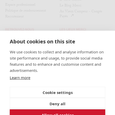
Espace professionnel
Le Blog Merci
Politique de remboursement
Au Vieux Campeur - Congés
Payés
Recrutement
RETROUVEZ-NOUS
LES LIEUX MERCI
About cookies on this site
Nos magasins
Instagram
L'Expo du moment
Facebook
We use cookies to collect and analyse information on
La Civette
Pinterest
site performance and usage, to provide social media
Le Pied-à-Terre
features and to enhance and customise content and
Le Used Book Café
advertisements.
Le Café Merci x Noir
Learn more
Cookie settings
Deny all
FRANÇAIS
ENGLISH
Allow all cookies