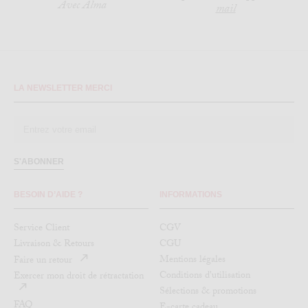
Avec Alma
mail
LA NEWSLETTER MERCI
S'ABONNER
BESOIN D’AIDE ?
INFORMATIONS
Service Client
CGV
Livraison & Retours
CGU
Mentions légales
Faire un retour
Conditions d'utilisation
Exercer mon droit de rétractation
Sélections & promotions
FAQ
E-carte cadeau