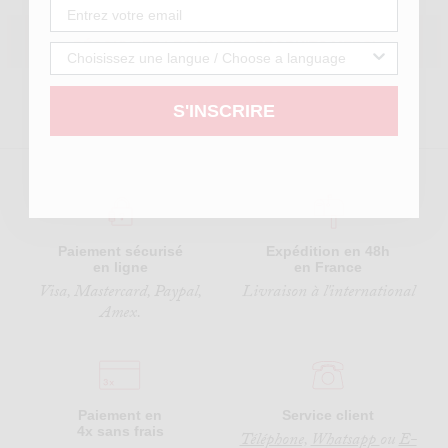
DÉCOUVREZ LES AUTRES PRODUITS MERCI
S'INSCRIRE
Paiement sécurisé
Expédition en 48h
en ligne
en France
Visa, Mastercard, Paypal,
Livraison à l'international
Amex.
Paiement en
Service client
4x sans frais
Téléphone,
Whatsapp
ou
E-