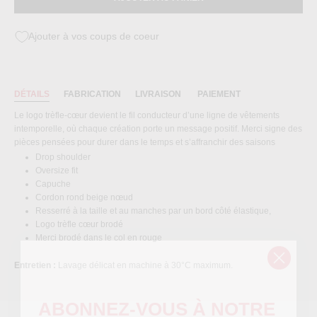
Ajouter à vos coups de coeur
DÉTAILS
FABRICATION
LIVRAISON
PAIEMENT
Le logo trèfle-cœur devient le fil conducteur d’une ligne de vêtements
intemporelle, où chaque création porte un message positif. Merci signe des
pièces pensées pour durer dans le temps et s’affranchir des saisons
Drop shoulder
Oversize fit
Capuche
Cordon rond beige nœud
Resserré à la taille et au manches par un bord côté élastique,
Logo trèfle cœur brodé
Merci brodé dans le col en rouge
Entretien :
Lavage délicat en machine à 30°C maximum.
ABONNEZ
-VOUS À NOTRE