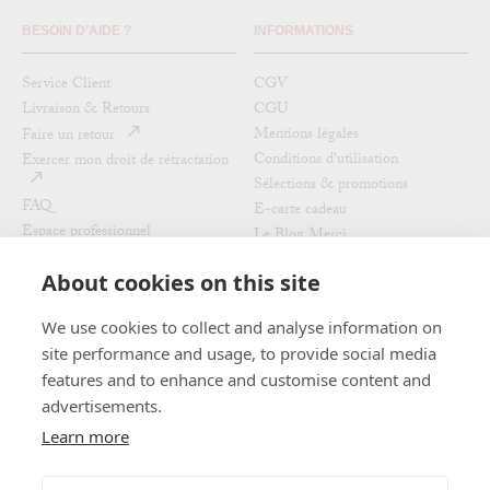
BESOIN D’AIDE ?
INFORMATIONS
Service Client
CGV
Livraison & Retours
CGU
Mentions légales
Faire un retour
Conditions d'utilisation
Exercer mon droit de rétractation
Sélections & promotions
FAQ
E-carte cadeau
Espace professionnel
Le Blog Merci
Politique de remboursement
Au Vieux Campeur - Congés
About cookies on this site
Payés
Recrutement
We use cookies to collect and analyse information on
RETROUVEZ-NOUS
LES LIEUX MERCI
site performance and usage, to provide social media
features and to enhance and customise content and
Nos magasins
Instagram
advertisements.
L'Expo du moment
Facebook
Learn more
La Civette
Pinterest
Le Pied-à-Terre