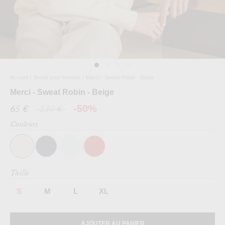
Accueil
/
Sweat pour homme
/
Merci - Sweat Robin - Beige
Merci - Sweat Robin - Beige
65 €
130 €
-50%
Couleurs
Taille
S
M
L
XL
AJOUTER AU PANIER