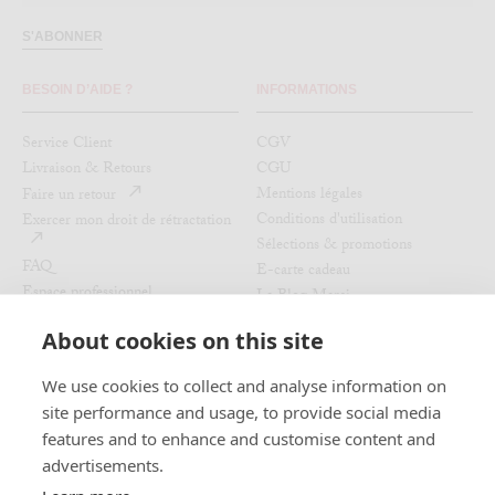
S'ABONNER
BESOIN D’AIDE ?
INFORMATIONS
Service Client
CGV
Livraison & Retours
CGU
Mentions légales
Faire un retour
Conditions d'utilisation
Exercer mon droit de rétractation
Sélections & promotions
FAQ
E-carte cadeau
Espace professionnel
Le Blog Merci
Politique de remboursement
Au Vieux Campeur - Congés
About cookies on this site
Payés
Recrutement
We use cookies to collect and analyse information on
RETROUVEZ-NOUS
LES LIEUX MERCI
site performance and usage, to provide social media
features and to enhance and customise content and
Nos magasins
Instagram
advertisements.
L'Expo du moment
Facebook