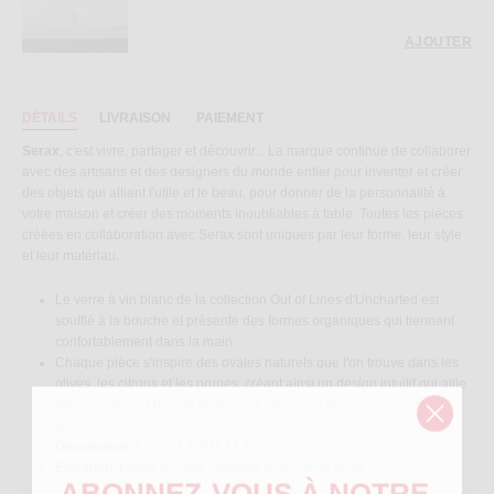
AJOUTER
DÉTAILS
LIVRAISON
PAIEMENT
Serax
, c'est vivre, partager et découvrir... La marque continue de collaborer
avec des artisans et des designers du monde entier pour inventer et créer
des objets qui allient l'utile et le beau, pour donner de la personnalité à
votre maison et créer des moments inoubliables à table. Toutes les pièces
créées en collaboration avec Serax sont uniques par leur forme, leur style
et leur matériau.
Le verre à vin blanc de la collection Out of Lines d'Uncharted est
soufflé à la bouche et présente des formes organiques qui tiennent
confortablement dans la main.
Chaque pièce s'inspire des ovales naturels que l'on trouve dans les
olives, les citrons et les prunes, créant ainsi un design intuitif qui allie
fonctionnalité et beauté organique, ce qui en fait un verre à vin très
spécial.
Dimensions
: L 7.17 L 6.9 H 14.1 cm
Entretien
: Passe au lave-vaisselle et au micro-onde
ABONNEZ
-VOUS À NOTRE