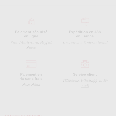
Paiement sécurisé
Expédition en 48h
en ligne
en France
Visa, Mastercard, Paypal,
Livraison à l'international
Amex.
Paiement en
Service client
4x sans frais
Téléphone,
Whatsapp
ou
E-
Avec Alma
mail
LA NEWSLETTER MERCI