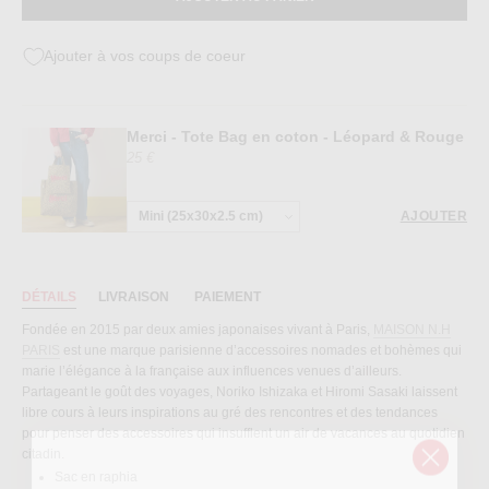
Ajouter à vos coups de coeur
Merci - Tote Bag en coton - Léopard & Rouge
25 €
AJOUTER
DÉTAILS
LIVRAISON
PAIEMENT
Fondée en 2015 par deux amies japonaises vivant à Paris,
MAISON N.H
PARIS
est une marque parisienne d’accessoires nomades et bohèmes qui
marie l’élégance à la française aux influences venues d’ailleurs.
Partageant le goût des voyages, Noriko Ishizaka et Hiromi Sasaki laissent
libre cours à leurs inspirations au gré des rencontres et des tendances
pour penser des accessoires qui insufflent un air de vacances au quotidien
citadin.
Sac en raphia