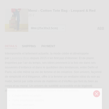
Merci - Cotton Tote Bag - Leopard & Red
25 €
ADD
DETAILS
SHIPPING
PAYMENT
Intemporelle et tellement actuelle, la mode créée et développée
par
Laurence Bras
depuis 2015 n’en finit pas d’étonner. Et de plaire.
Inspirées par l’air du temps, ses idées prennent à la fois vie dans ses
souvenirs d’enfance et dans le quotidien des tendances, entre Delhi et
Paris, où elle mène sa vie de femme et de créatrice. Son univers, façonné
de simplicité et d’élégance, offre à la femme un vestiaire idéal du soir au
matin, bercé par cette envie de matières et d’étoffes qui font du bien au
corps et au moral. Un univers de subtilité accessible et de légèreté
affirmée, dont le succès va grandissant avec les années.
Coupe droite et ample
Taille élastiquée ajustée
Poches latérales