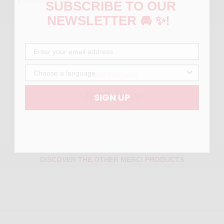
SUBSCRIBE TO OUR
Fabriqué en Inde
NEWSLETTER 🚘 ✨!
COMPOSITION
100% Coton
SIGN UP
DISCOVER THE OTHER MERCI PRODUCTS