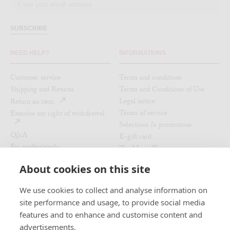
SUBSCRIBE
NEED HELP?
INFORMATIONS
Customer service
Terms and conditions
Shipping and Returns
Terms and Conditions of Use
Legal notice
Return an item
Terms of service
Exercise my right of withdrawal
Selections & promotions
Q&A
E-gift card
For professionals
The Merci Blog
Refund policy
Au Vieux Campeur - Congés
About cookies on this site
Payés
Recruitment
We use cookies to collect and analyse information on
JOIN US
MERCI LOCATIONS
site performance and usage, to provide social media
features and to enhance and customise content and
Our stores
Instagram
advertisements.